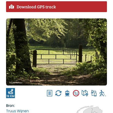
Download GPS track
19 KM
Bron:
Truus Wijnen