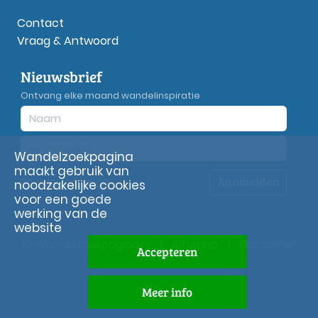
Contact
Vraag & Antwoord
Nieuwsbrief
Ontvang elke maand wandelinspiratie
Wandelzoekpagina
maakt gebruik van
Aanmelden
Privacy
verklaring
noodzakelijke cookies
voor een goede
werking van de
website
© Wandelzoekpagina.nl
|
Sitemap
|
Disclaimer
Accepteren
Meer info