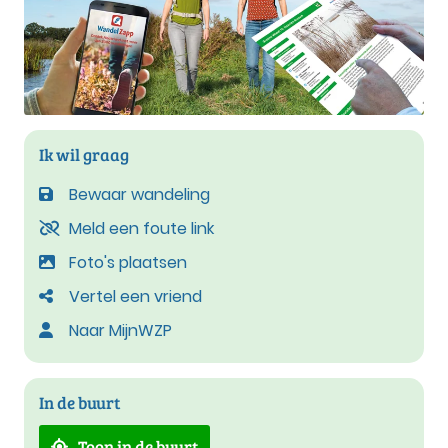
Ik wil graag
Bewaar wandeling
Meld een foute link
Foto's plaatsen
Vertel een vriend
Naar MijnWZP
In de buurt
Toon in de buurt