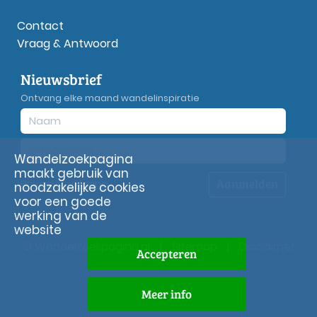
Contact
Vraag & Antwoord
Nieuwsbrief
Ontvang elke maand wandelinspiratie
Wandelzoekpagina
maakt gebruik van
Aanmelden
Privacy
verklaring
noodzakelijke cookies
voor een goede
werking van de
website
© Wandelzoekpagina.nl
|
Sitemap
|
Disclaimer
Accepteren
Meer info