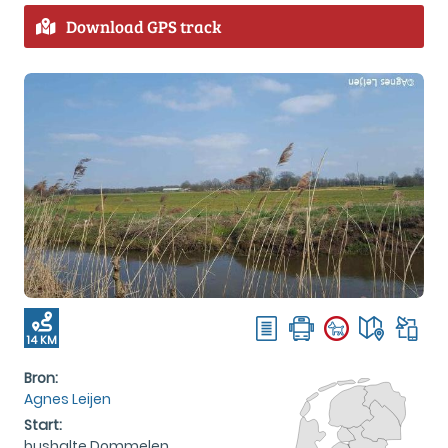
Download GPS track
14 KM
Bron:
Agnes Leijen
Start:
bushalte Dommelen