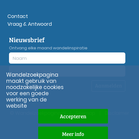
Contact
Vraag & Antwoord
Nieuwsbrief
Ontvang elke maand wandelinspiratie
Wandelzoekpagina
maakt gebruik van
Aanmelden
Privacy
verklaring
noodzakelijke cookies
voor een goede
werking van de
website
© Wandelzoekpagina.nl
|
Sitemap
|
Disclaimer
Accepteren
Meer info