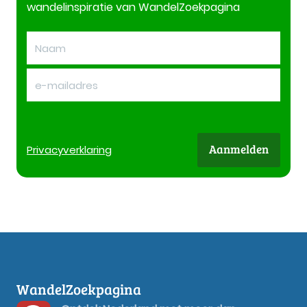
wandelinspiratie van WandelZoekpagina
Aanmelden
Privacy
verklaring
WandelZoekpagina