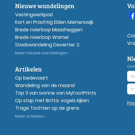
Nieuwe wandelingen
Vo
Vestingwerkpad
Kort en Prachtig Elden Meinerswijk
Brede rivierloop Maasheggen
Co
Brede rivierloop Wamel
Vr
Stadswandeling Deventer 2
Meer nieuwe wandelingen
Ni
Ont
Artikelen
Op bedevaart
Wandeling van de maand
Top 3 van Ivonne van MyFootPrints
Op stap met Britta: vogels kijken
Pri
Trage Tochten op de grens
Meer artikelen...