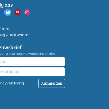
lg ons
ntact
aag & Antwoord
euwsbrief
vang elke maand wandelinspiratie
Aanmelden
vacy
verklaring