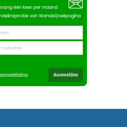
tvang één keer per maand
delinspiratie van WandelZoekpagina
Aanmelden
vacy
verklaring