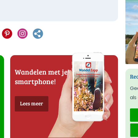
Wandelen met je
Rec
smartphone!
Gee
als
Lees meer