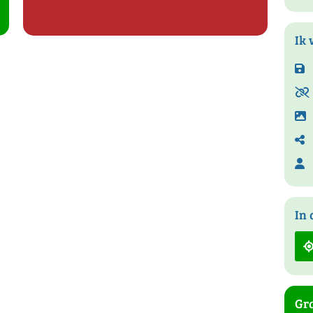
Ik 
In 
Gra