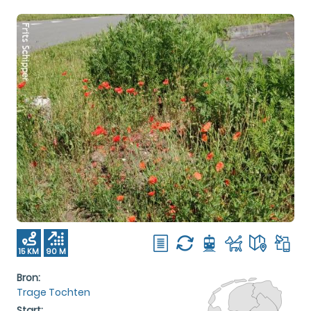
15 KM
90 M
Bron:
Trage Tochten
Start: