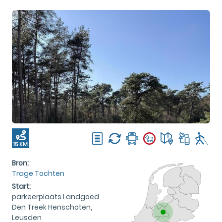
15 KM
Bron:
Trage Tochten
Start:
parkeerplaats Landgoed
Den Treek Henschoten,
Leusden