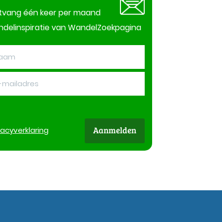
tvang één keer per maand
delinspiratie van WandelZoekpagina
Aanmelden
vacy
verklaring