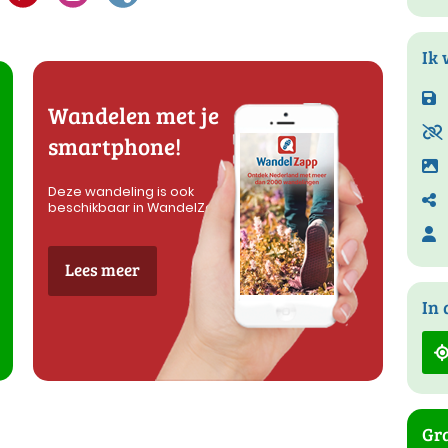
Ik 
Wandelen met je
smartphone!
Deze wandeling is ook
beschikbaar in WandelZapp
Lees meer
In 
Gra