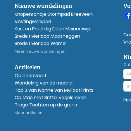
Nieuwe wandelingen
Vo
Knopenrondje Stormpad Breeveen
Vestingwerkpad
Kort en Prachtig Elden Meinerswijk
Co
Brede rivierloop Maasheggen
Vr
Brede rivierloop Wamel
Meer nieuwe wandelingen
Ni
Ont
Artikelen
Op bedevaart
Wandeling van de maand
Top 3 van Ivonne van MyFootPrints
Op stap met Britta: vogels kijken
Pri
Trage Tochten op de grens
Meer artikelen...