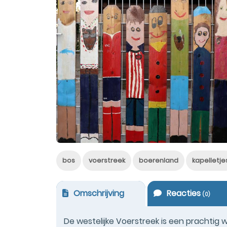
bos
voerstreek
boerenland
kapelletje
Omschrijving
Reacties
(
0
)
De westelijke Voerstreek is een prachtig