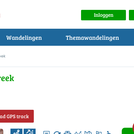
Inloggen
Wandelingen
Themawandelingen
eek
reek
ad GPS track