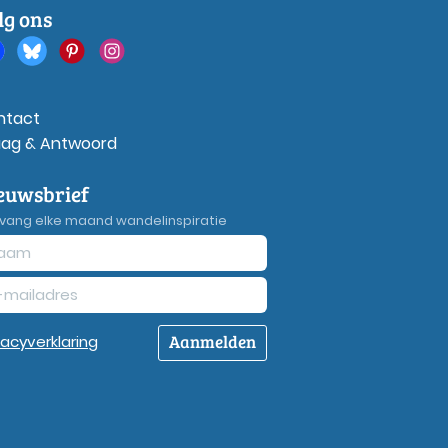
lg ons
ntact
aag & Antwoord
euwsbrief
vang elke maand wandelinspiratie
Aanmelden
vacy
verklaring