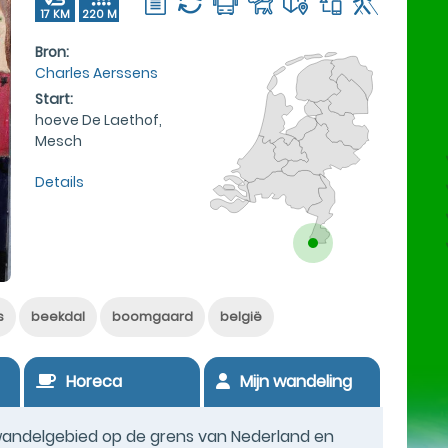
17 KM
220 M
Bron:
Charles Aerssens
Start:
hoeve De Laethof,
Mesch
Details
s
beekdal
boomgaard
belgië
Horeca
Mijn wandeling
 wandelgebied op de grens van Nederland en