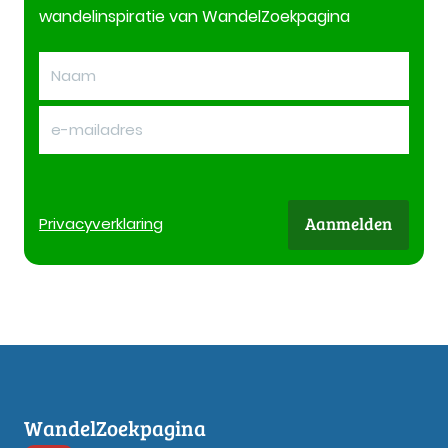
wandelinspiratie van WandelZoekpagina
Aanmelden
Privacy
verklaring
WandelZoekpagina