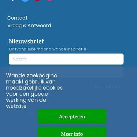
Contact
Vraag & Antwoord
Nieuwsbrief
Ontvang elke maand wandelinspiratie
Wandelzoekpagina
maakt gebruik van
Aanmelden
Privacy
verklaring
noodzakelijke cookies
voor een goede
werking van de
website
© Wandelzoekpagina.nl
|
Sitemap
|
Disclaimer
Accepteren
Meer info