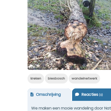
kreken
biesbosch
wandelnetwerk
Omschrijving
Reacties
(
0
)
We maken een mooie wandeling door Natio