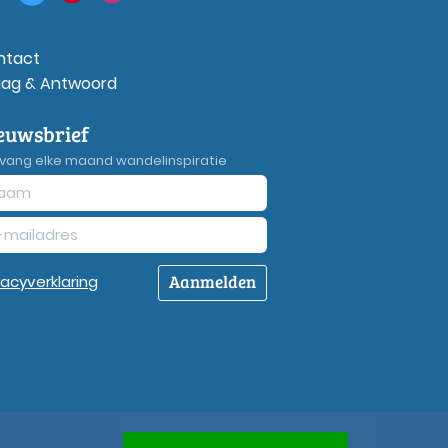
ntact
aag & Antwoord
euwsbrief
vang elke maand wandelinspiratie
Aanmelden
vacy
verklaring