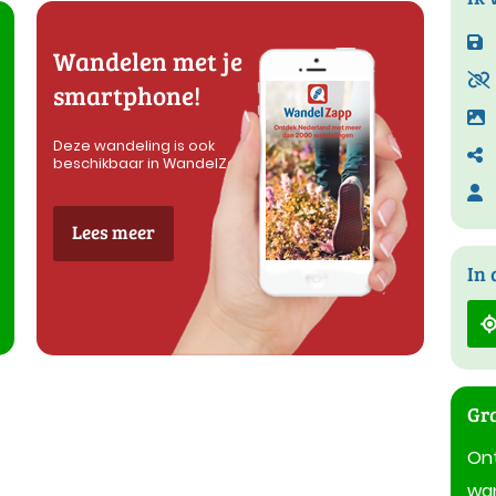
Wandelen met je
smartphone!
Deze wandeling is ook
beschikbaar in WandelZapp
Lees meer
In 
Gra
On
wan