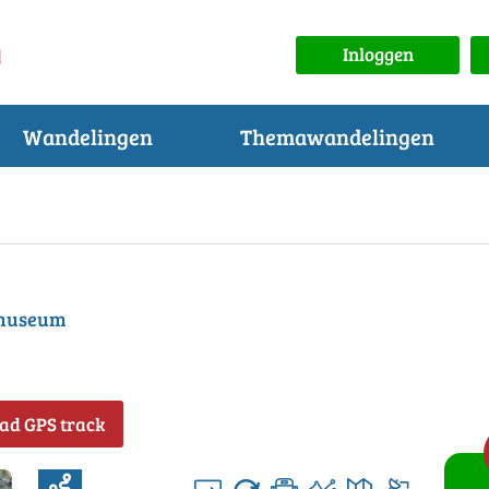
Inloggen
Wandelingen
Themawandelingen
hmuseum
ad GPS track