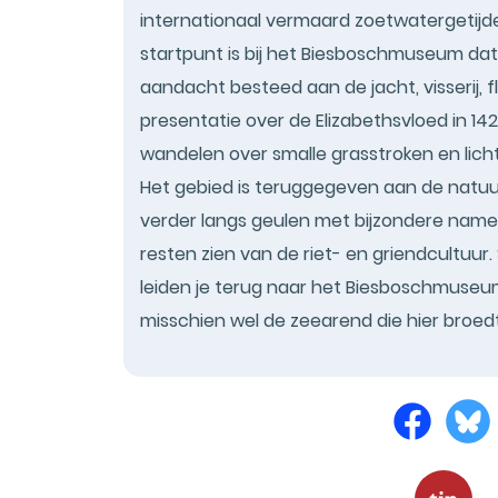
internationaal vermaard zoetwatergetijd
startpunt is bij het Biesboschmuseum dat 
aandacht besteed aan de jacht, visserij, f
presentatie over de Elizabethsvloed in 14
wandelen over smalle grasstroken en lic
Het gebied is teruggegeven aan de natuur
verder langs geulen met bijzondere name
resten zien van de riet- en griendcultuu
leiden je terug naar het Biesboschmuse
misschien wel de zeearend die hier broedt