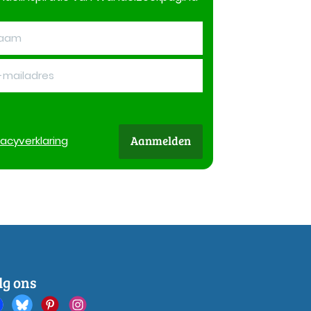
Aanmelden
vacy
verklaring
lg ons