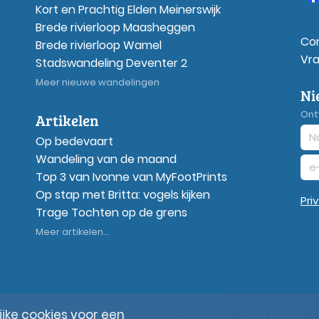
Kort en Prachtig Elden Meinerswijk
Brede rivierloop Maasheggen
Co
Brede rivierloop Wamel
Vr
Stadswandeling Deventer 2
Meer nieuwe wandelingen
Ni
Ont
Artikelen
Op bedevaart
Wandeling van de maand
Top 3 van Ivonne van MyFootPrints
Op stap met Britta: vogels kijken
Pri
Trage Tochten op de grens
Meer artikelen...
ke cookies voor een
© Wandelzoekpagina.nl
|
Sitemap
|
Disclaimer