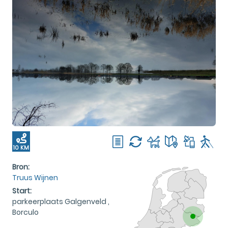
10 KM
Bron:
Truus Wijnen
Start:
parkeerplaats Galgenveld ,
Borculo