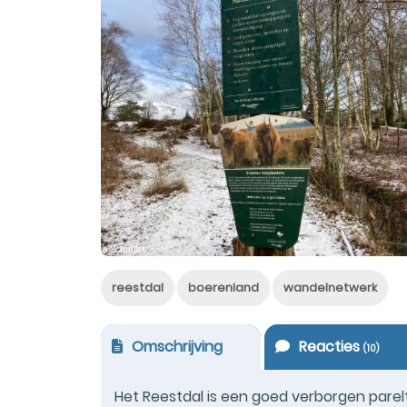
reestdal
boerenland
wandelnetwerk
Omschrijving
Reacties
(
10
)
Het Reestdal is een goed verborgen parel