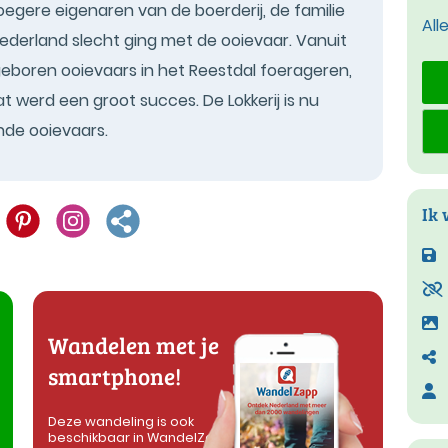
egere eigenaren van de boerderij, de familie
All
 Nederland slecht ging met de ooievaar. Vanuit
eboren ooievaars in het Reestdal foerageren,
 werd een groot succes. De Lokkerij is nu
nde ooievaars.
Ik 
Wandelen met je
smartphone!
Deze wandeling is ook
beschikbaar in WandelZapp