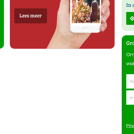
In 
Lees meer
Gra
On
wan
Pri