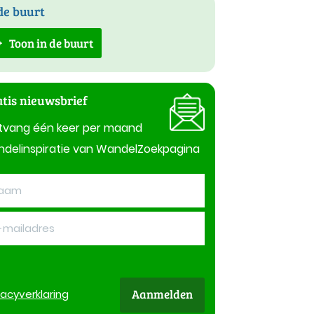
de buurt
Toon in de buurt
tis nieuwsbrief
tvang één keer per maand
delinspiratie van WandelZoekpagina
Aanmelden
vacy
verklaring