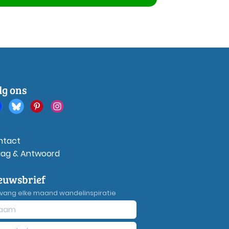
lg ons
ntact
aag & Antwoord
euwsbrief
vang elke maand wandelinspiratie