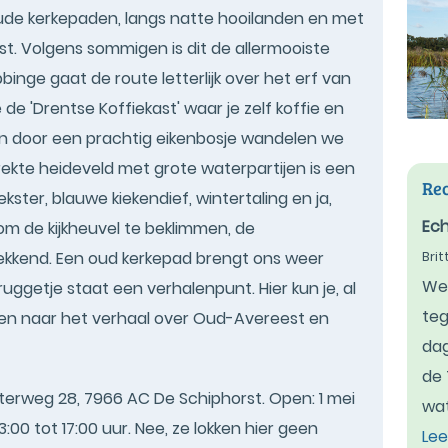
ude kerkepaden, langs natte hooilanden en met
st. Volgens sommigen is dit de allermooiste
inge gaat de route letterlijk over het erf van
de 'Drentse Koffiekast' waar je zelf koffie en
en door een prachtig eikenbosje wandelen we
rekte heideveld met grote waterpartijen is een
Rec
kster, blauwe kiekendief, wintertaling en ja,
Ech
om de kijkheuvel te beklimmen, de
wekkend. Een oud kerkepad brengt ons weer
Bri
We 
bruggetje staat een verhalenpunt. Hier kun je, al
teg
ren naar het verhaal over Oud-Avereest en
dag
de 
sterweg 28, 7966 AC De Schiphorst. Open: 1 mei
wat
00 tot 17:00 uur. Nee, ze lokken hier geen
Lee