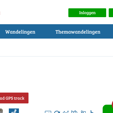
Inloggen
Wandelingen
Themawandelingen
ad GPS track