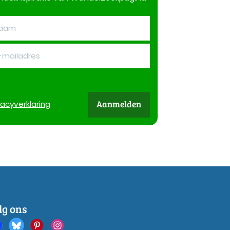
Aanmelden
vacy
verklaring
lg ons