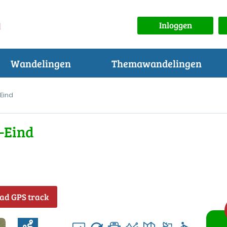
Inloggen
Wandelingen
Themawandelingen
Eind
-Eind
ad GPS track