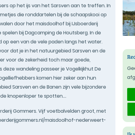
ers op het ijs van het Sarsven aan te treffen. In
mmetjes die ronddartelen bij de schaapskooi op
alen door het maisdoolhof bij IJsboerderij
 spelen bij Dagcamping de Houtsberg. In de
nd op een van de vele paden langs het water.
voor dat je in het natuurgebied Sarsven en de
Rec
ter voor de zekerheid toch maar goede,
Gee
 deze wandeling passeer je Vogelkijkhut De
af
 Vogelliefhebbers komen hier zeker aan hun
bied Sarsven en de Banen zijn vele bijzondere
de knopenloper te spotten....
erderij Gommers. Vijf voetbalvelden groot, met
ijsboerderijgommers.nl/maisdoolhof-nederweert-
Ik 