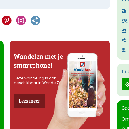
Wandelen met je
smartphone!
In 
Deze wandeling is ook
beschikbaar in WandelZapp
Lees meer
Gra
On
wan