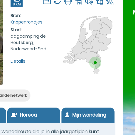
8 KM
Bron:
Knopenrondjes
Start:
dagcamping de
Houtsberg,
Nederweert-Eind
Details
andelnetwerk
Horeca
Mijn wandeling
andelroute die je in alle jaargetijden kunt