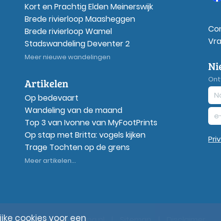
Kort en Prachtig Elden Meinerswijk
Brede rivierloop Maasheggen
Co
Brede rivierloop Wamel
Vr
Stadswandeling Deventer 2
Meer nieuwe wandelingen
Ni
Ont
Artikelen
Op bedevaart
Wandeling van de maand
Top 3 van Ivonne van MyFootPrints
Op stap met Britta: vogels kijken
Pri
Trage Tochten op de grens
Meer artikelen...
ke cookies voor een
© Wandelzoekpagina.nl
|
Sitemap
|
Disclaimer