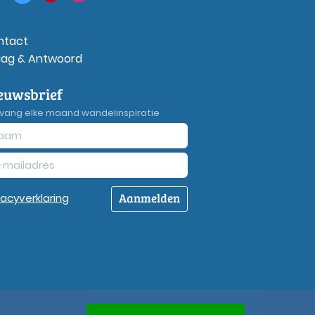
ntact
aag & Antwoord
euwsbrief
vang elke maand wandelinspiratie
Aanmelden
vacy
verklaring