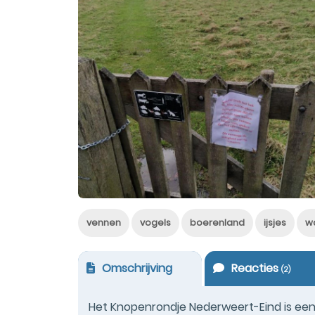
vennen
vogels
boerenland
ijsjes
w
Omschrijving
Reacties
(
2
)
Het Knopenrondje Nederweert-Eind is een w