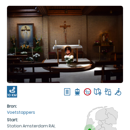
10 KM
Bron:
Voetstappers
Start:
Station Amsterdam RAI,