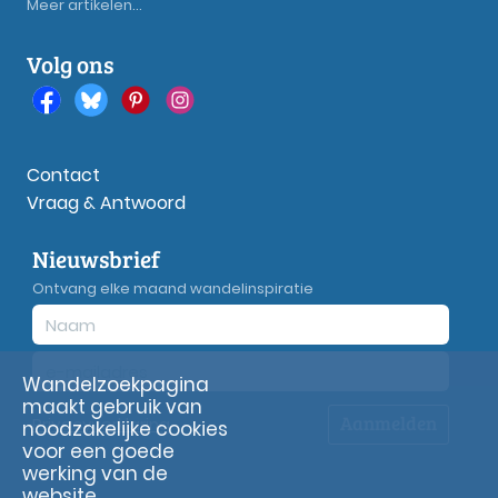
Meer artikelen...
Volg ons
Contact
Vraag & Antwoord
Nieuwsbrief
Ontvang elke maand wandelinspiratie
Wandelzoekpagina
maakt gebruik van
Aanmelden
Privacy
verklaring
noodzakelijke cookies
voor een goede
werking van de
website