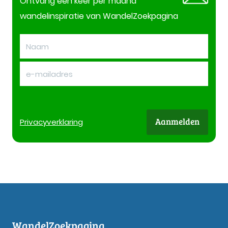
Ontvang één keer per maand
wandelinspiratie van WandelZoekpagina
Aanmelden
Privacy
verklaring
WandelZoekpagina