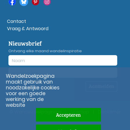
Contact
Vraag & Antwoord
Nieuwsbrief
Ontvang elke maand wandelinspiratie
Wandelzoekpagina
maakt gebruik van
Aanmelden
Privacy
verklaring
noodzakelijke cookies
voor een goede
werking van de
website
© Wandelzoekpagina.nl
|
Sitemap
|
Disclaimer
Accepteren