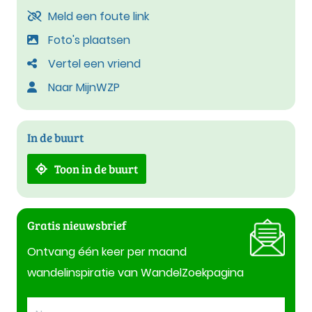
Meld een foute link
Foto's plaatsen
Vertel een vriend
Naar MijnWZP
In de buurt
Toon in de buurt
Gratis nieuwsbrief
Ontvang één keer per maand
wandelinspiratie van WandelZoekpagina