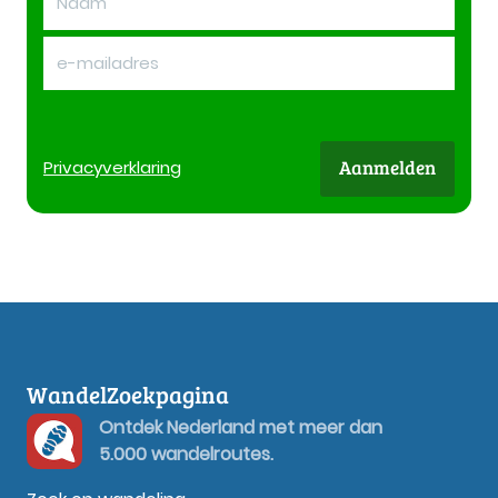
Aanmelden
Privacy
verklaring
WandelZoekpagina
Ontdek Nederland met meer dan
5.000 wandelroutes.