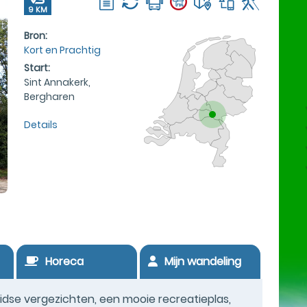
9 KM
Bron:
Kort en Prachtig
Start:
Sint Annakerk,
Bergharen
Details
Horeca
Mijn wandeling
dse vergezichten, een mooie recreatieplas,