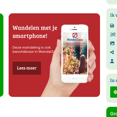
Ik 
Wandelen met je
smartphone!
Deze wandeling is ook
beschikbaar in WandelZapp
Lees meer
In 
Gra