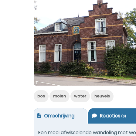
bos
molen
water
heuvels
Omschrijving
Reacties
(
0
)
Een mooi afwisselende wandeling met wei