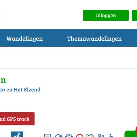
Inloggen
Wandelingen
Themawandelingen
en
en en Het Elzend
ad GPS track