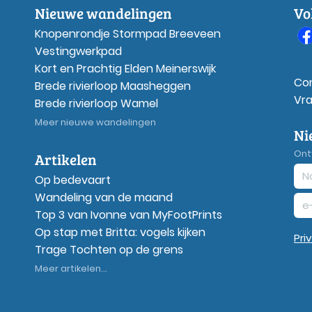
Nieuwe wandelingen
Vo
Knopenrondje Stormpad Breeveen
Vestingwerkpad
Kort en Prachtig Elden Meinerswijk
Co
Brede rivierloop Maasheggen
Vr
Brede rivierloop Wamel
Meer nieuwe wandelingen
Ni
Ont
Artikelen
Op bedevaart
Wandeling van de maand
Top 3 van Ivonne van MyFootPrints
Op stap met Britta: vogels kijken
Pri
Trage Tochten op de grens
Meer artikelen...