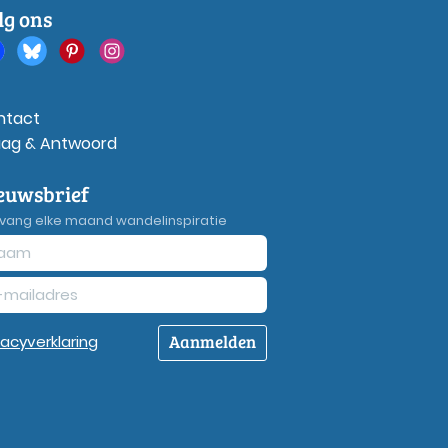
lg ons
ntact
aag & Antwoord
euwsbrief
vang elke maand wandelinspiratie
Aanmelden
vacy
verklaring