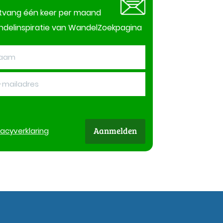
tvang één keer per maand
delinspiratie van WandelZoekpagina
Aanmelden
vacy
verklaring