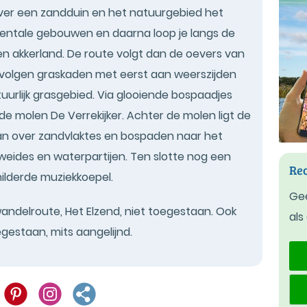
ver een zandduin en het natuurgebied het
entale gebouwen en daarna loop je langs de
n akkerland. De route volgt dan de oevers van
 volgen graskaden met eerst aan weerszijden
tuurlijk grasgebied. Via glooiende bospaadjes
de molen De Verrekijker. Achter de molen ligt de
an over zandvlaktes en bospaden naar het
 weides en waterpartijen. Ten slotte nog een
Rec
hilderde muziekkoepel.
Gee
andelroute, Het Elzend, niet toegestaan. Ook
als
egestaan, mits aangelijnd.