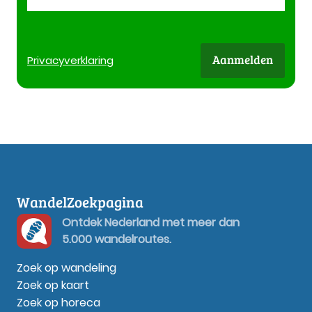
Aanmelden
Privacy
verklaring
WandelZoekpagina
Ontdek Nederland met meer dan
5.000 wandelroutes.
Zoek op wandeling
Zoek op kaart
Zoek op horeca