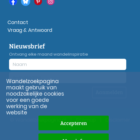
Contact
Vraag & Antwoord
Nieuwsbrief
Ontvang elke maand wandelinspiratie
Wandelzoekpagina
maakt gebruik van
Aanmelden
Privacy
verklaring
noodzakelijke cookies
voor een goede
werking van de
website
© Wandelzoekpagina.nl
|
Sitemap
|
Disclaimer
Accepteren