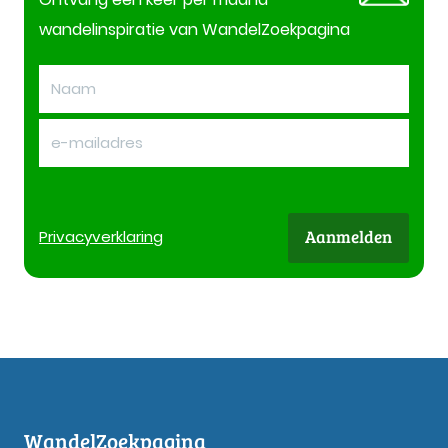
wandelinspiratie van WandelZoekpagina
Aanmelden
Privacy
verklaring
WandelZoekpagina