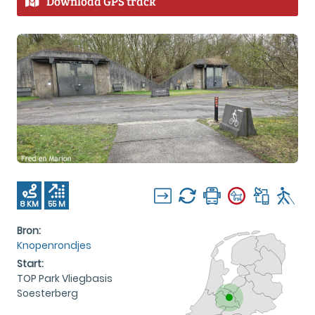
Download GPS track
8 KM
55 M
Bron:
Knopenrondjes
Start:
TOP Park Vliegbasis
Soesterberg