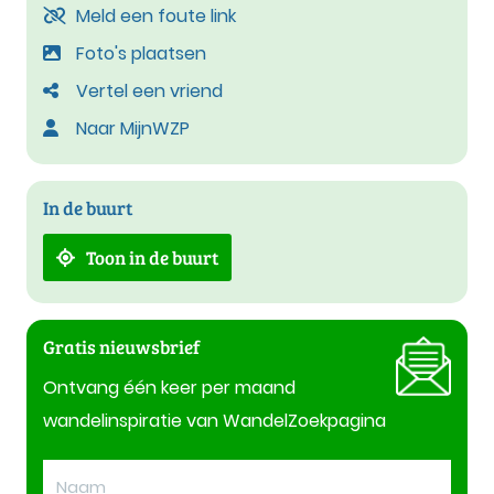
Meld een foute link
Foto's plaatsen
Vertel een vriend
Naar MijnWZP
In de buurt
Toon in de buurt
Gratis nieuwsbrief
Ontvang één keer per maand
wandelinspiratie van WandelZoekpagina