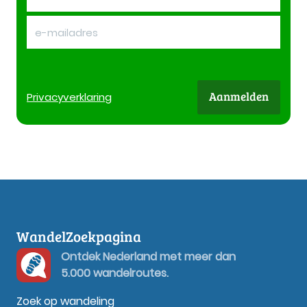
Aanmelden
Privacy
verklaring
WandelZoekpagina
Ontdek Nederland met meer dan
5.000 wandelroutes.
Zoek op wandeling