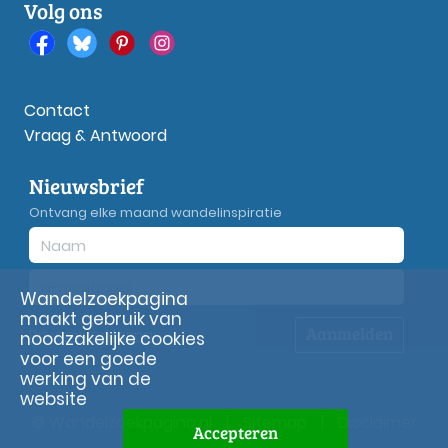
Volg ons
Contact
Vraag & Antwoord
Nieuwsbrief
Ontvang elke maand wandelinspiratie
Wandelzoekpagina
maakt gebruik van
Aanmelden
Privacy
verklaring
noodzakelijke cookies
voor een goede
werking van de
website
© Wandelzoekpagina.nl
|
Sitemap
|
Disclaimer
Accepteren