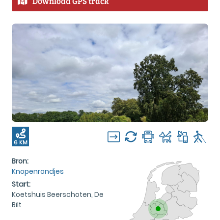
Download GPS track
6 KM
Bron:
Knopenrondjes
Start:
Koetshuis Beerschoten, De
Bilt