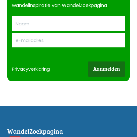
wandelinspiratie van WandelZoekpagina
Aanmelden
Privacy
verklaring
WandelZoekpagina