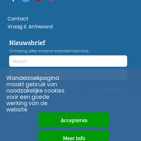
Contact
Vraag & Antwoord
Nieuwsbrief
Ontvang elke maand wandelinspiratie
Wandelzoekpagina
maakt gebruik van
Aanmelden
Privacy
verklaring
noodzakelijke cookies
voor een goede
werking van de
website
© Wandelzoekpagina.nl
|
Sitemap
|
Disclaimer
Accepteren
Meer info