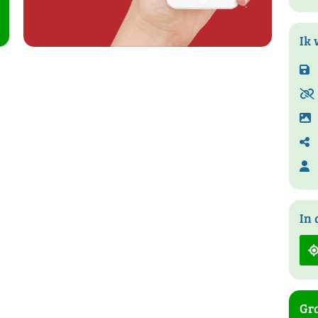
Ik 
In 
Gra