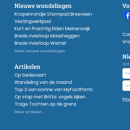
Nieuwe wandelingen
Vo
Knopenrondje Stormpad Breeveen
Vestingwerkpad
Kort en Prachtig Elden Meinerswijk
Co
Brede rivierloop Maasheggen
Vr
Brede rivierloop Wamel
Meer nieuwe wandelingen
Ni
Ont
Artikelen
Op bedevaart
Wandeling van de maand
Top 3 van Ivonne van MyFootPrints
Op stap met Britta: vogels kijken
Pri
Trage Tochten op de grens
Meer artikelen...