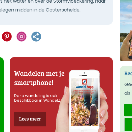
s het water en over de Stormvloedkering, naar
gelegen midden in de Oosterschelde.
Wandelen met je
Rec
smartphone!
Gee
als
Deze wandeling is ook
beschikbaar in WandelZapp
Lees meer