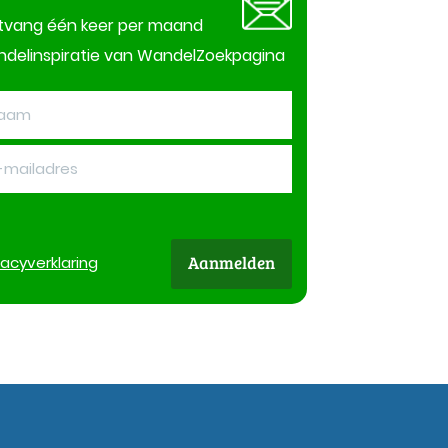
tvang één keer per maand
delinspiratie van WandelZoekpagina
Aanmelden
vacy
verklaring