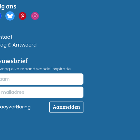
lg ons
ntact
aag & Antwoord
euwsbrief
vang elke maand wandelinspiratie
Aanmelden
vacy
verklaring