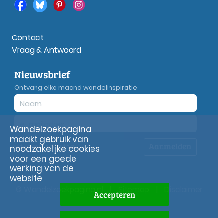
Contact
Vraag & Antwoord
Nieuwsbrief
Ontvang elke maand wandelinspiratie
Wandelzoekpagina
maakt gebruik van
Aanmelden
Privacy
verklaring
noodzakelijke cookies
voor een goede
werking van de
website
© Wandelzoekpagina.nl
|
Sitemap
|
Disclaimer
Accepteren