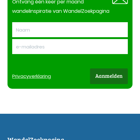
Ontvang één keer per maand
wandelinspiratie van WandelZoekpagina
Aanmelden
Privacy
verklaring
WandelZoekpagina