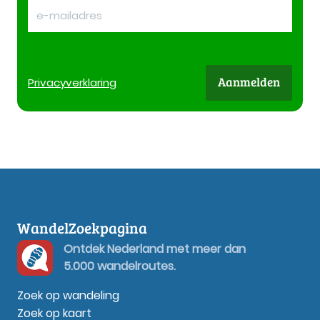
Aanmelden
Privacy
verklaring
WandelZoekpagina
Ontdek Nederland met meer dan
5.000 wandelroutes.
Zoek op wandeling
Zoek op kaart