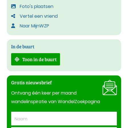
Foto's plaatsen
Vertel een vriend
Naar MijnWZP
In de buurt
Toon in de buurt
Gratis nieuwsbrief
Ontvang één keer per maand
wandelinspiratie van WandelZoekpagina