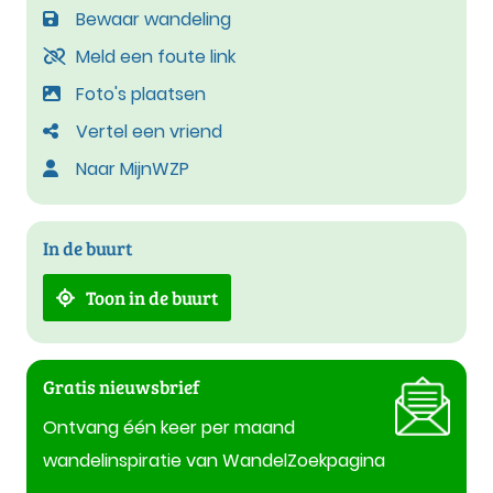
Bewaar wandeling
Meld een foute link
Foto's plaatsen
Vertel een vriend
Naar MijnWZP
In de buurt
Toon in de buurt
Gratis nieuwsbrief
Ontvang één keer per maand
wandelinspiratie van WandelZoekpagina