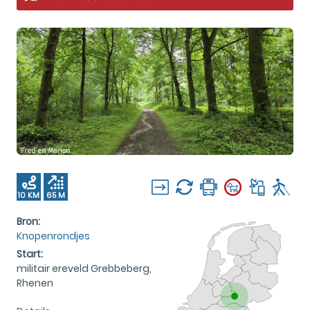
10 KM
65 M
Bron:
Knopenrondjes
Start:
militair ereveld Grebbeberg,
Rhenen