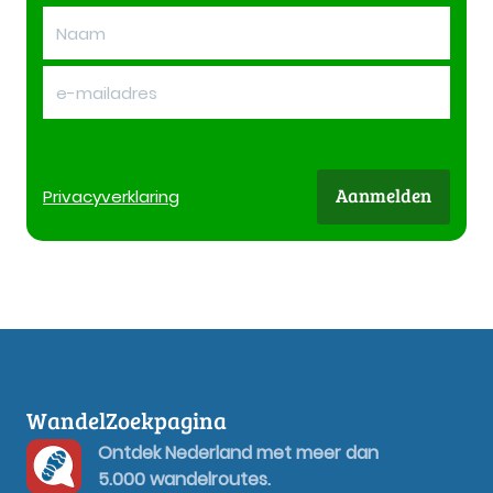
Aanmelden
Privacy
verklaring
WandelZoekpagina
Ontdek Nederland met meer dan
5.000 wandelroutes.