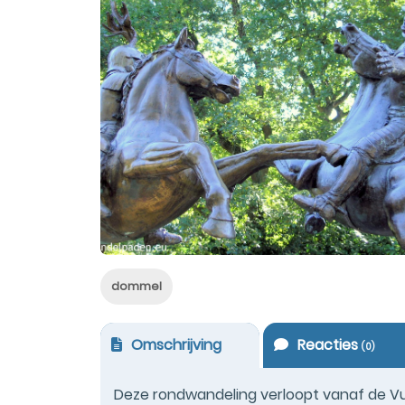
dommel
Omschrijving
Reacties
(
0
)
Deze rondwandeling verloopt vanaf de V