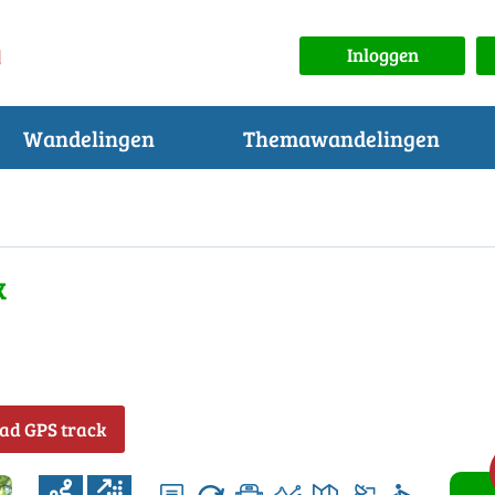
Inloggen
Wandelingen
Themawandelingen
k
ad GPS track