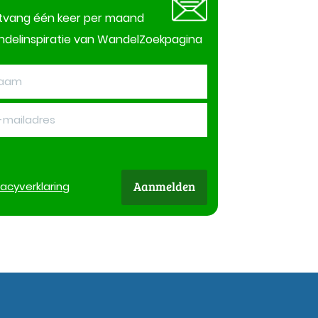
tvang één keer per maand
delinspiratie van WandelZoekpagina
Aanmelden
vacy
verklaring