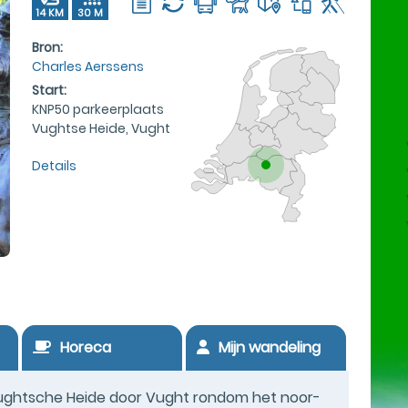
14 KM
30 M
Bron:
Charles Aerssens
Start:
KNP50 parkeerplaats
Vughtse Heide, Vught
Details
Horeca
Mijn wandeling
ughtsche Heide door Vught rondom het noor-