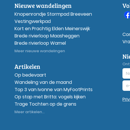
Nieuwe wandelingen
Vo
Knopenrondje Stormpad Breeveen
Vestingwerkpad
Kort en Prachtig Elden Meinerswijk
Co
Brede rivierloop Maasheggen
Vr
Brede rivierloop Wamel
Meer nieuwe wandelingen
Ni
Ont
Artikelen
Op bedevaart
Wandeling van de maand
Top 3 van Ivonne van MyFootPrints
Op stap met Britta: vogels kijken
Pri
Trage Tochten op de grens
Meer artikelen...