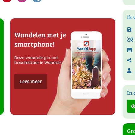
Ik 
Wandelen met je
smartphone!
Deze wandeling is ook
beschikbaar in WandelZapp
Lees meer
In 
Gra