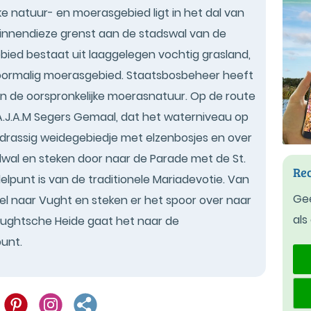
eke natuur- en moerasgebied ligt in het dal van
innendieze grenst aan de stadswal van de
ied bestaat uit laaggelegen vochtig grasland,
voormalig moerasgebied. Staatsbosbeheer heeft
an de oorspronkelijke moerasnatuur. Op de route
.A.J.A.M Segers Gemaal, dat het waterniveau op
 drassig weidegebiedje met elzenbosjes en over
al en steken door naar de Parade met de St.
Rec
lpunt is van de traditionele Mariadevotie. Van
Gee
l naar Vught en steken er het spoor over naar
als
 Vughtsche Heide gaat het naar de
punt.