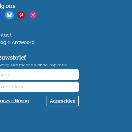
lg ons
ntact
aag & Antwoord
euwsbrief
vang elke maand wandelinspiratie
Aanmelden
vacy
verklaring