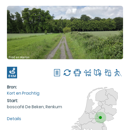
8 KM
Bron:
Kort en Prachtig
Start:
boscafé De Beken, Renkum
Details