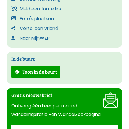
Meld een foute link
Foto's plaatsen
Vertel een vriend
Naar MijnWZP
In de buurt
Toon in de buurt
Gratis nieuwsbrief
Ontvang één keer per maand
wandelinspiratie van WandelZoekpagina