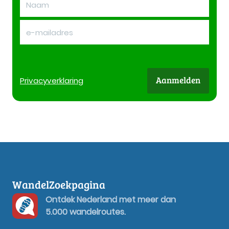
Aanmelden
Privacy
verklaring
WandelZoekpagina
Ontdek Nederland met meer dan
5.000 wandelroutes.