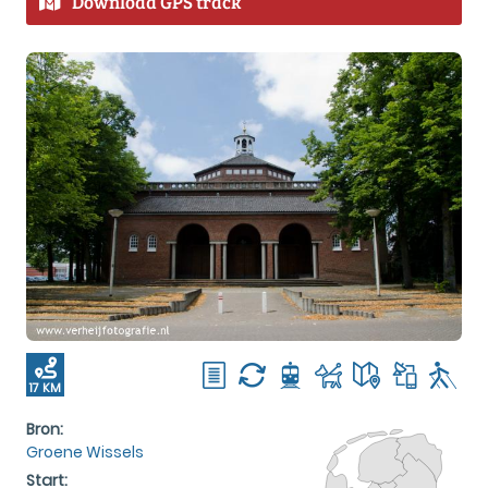
Download GPS track
17 KM
Bron:
Groene Wissels
Start: