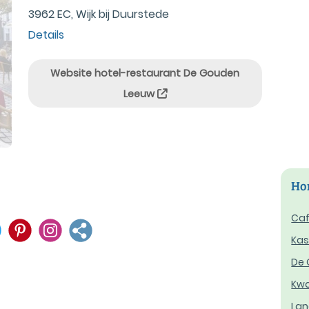
3962 EC, Wijk bij Duurstede
Details
Website hotel-restaurant De Gouden
Leeuw
Hor
Caf
Kas
De 
Kwa
Lan