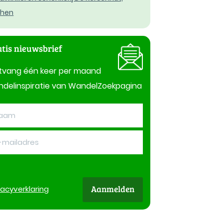
then
tis nieuwsbrief
tvang één keer per maand
delinspiratie van WandelZoekpagina
Aanmelden
vacy
verklaring