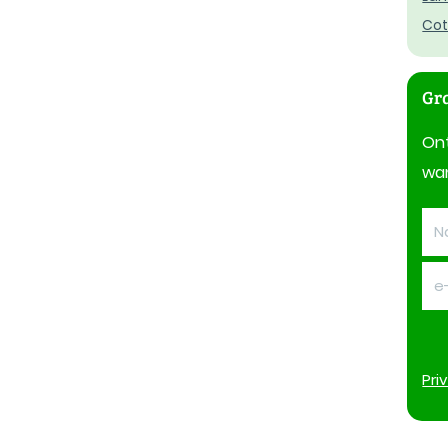
Co
Gra
On
wan
Pri