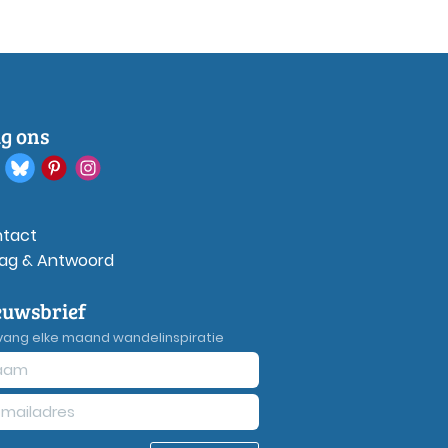
lg ons
tact
ag & Antwoord
euwsbrief
vang elke maand wandelinspiratie