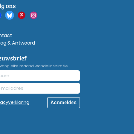
lg ons
ntact
aag & Antwoord
euwsbrief
vang elke maand wandelinspiratie
Aanmelden
vacy
verklaring