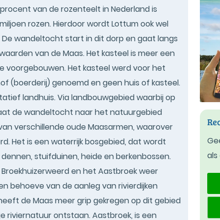
 procent van de rozenteelt in Nederland is
 miljoen rozen. Hierdoor wordt Lottum ook wel
e wandeltocht start in dit dorp en gaat langs
erwaarden van de Maas. Het kasteel is meer een
e voorgebouwen. Het kasteel werd voor het
hof (boerderij) genoemd en geen huis of kasteel.
atief landhuis. Via landbouwgebied waarbij op
 gaat de wandeltocht naar het natuurgebied
Rec
el van verschillende oude Maasarmen, waarover
Gee
d. Het is een waterrijk bosgebied, dat wordt
als
ennen, stuifduinen, heide en berkenbossen.
t Broekhuizerweerd en het Aastbroek weer
ten behoeve van de aanleg van rivierdijken
eeft de Maas meer grip gekregen op dit gebied
kje riviernatuur ontstaan. Aastbroek, is een