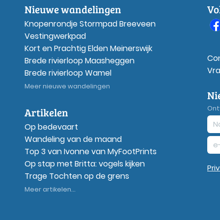
Nieuwe wandelingen
Vo
Knopenrondje Stormpad Breeveen
Vestingwerkpad
Kort en Prachtig Elden Meinerswijk
Co
Brede rivierloop Maasheggen
Vr
Brede rivierloop Wamel
Meer nieuwe wandelingen
Ni
Ont
Artikelen
Op bedevaart
Wandeling van de maand
Top 3 van Ivonne van MyFootPrints
Op stap met Britta: vogels kijken
Pri
Trage Tochten op de grens
Meer artikelen...