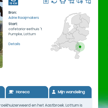
19 KM
Bron:
Adrie Raaijmakers
Start:
cafetaria-eethuis 't
Pumpke, Lottum
Details
Horeca
Mijn wandeling
roekhuizerweerd en het Aastbroek. Lottum is