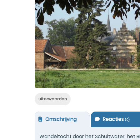
uiterwaarden
Omschrijving
Reacties
(
0
)
Wandeltocht door het Schuitwater, het B