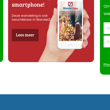
smartphone!
On
wan
Deze wandeling is ook
beschikbaar in WandelZapp
Lees meer
Pri