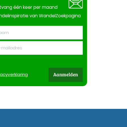
tvang één keer per maand
delinspiratie van WandelZoekpagina
Aanmelden
vacy
verklaring