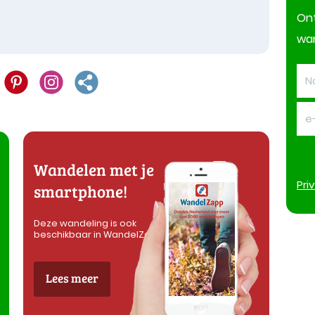
On
wan
Wandelen met je
Pri
smartphone!
Deze wandeling is ook
beschikbaar in WandelZapp
Lees meer