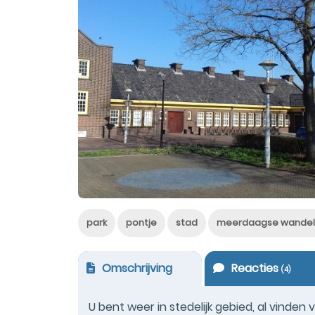
park
pontje
stad
meerdaagse wandel
Omschrijving
Reacties
(
4
)
U bent weer in stedelijk gebied, al vinde