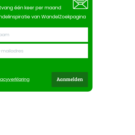
tvang één keer per maand
delinspiratie van WandelZoekpagina
Aanmelden
vacy
verklaring