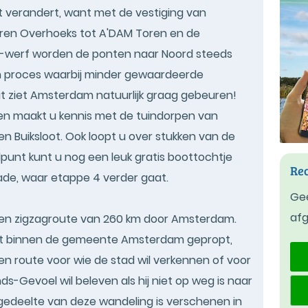
 verandert, want met de vestiging van
oren Overhoeks tot A'DAM Toren en de
M-werf worden de ponten naar Noord steeds
 een proces waarbij minder gewaardeerde
t ziet Amsterdam natuurlijk graag gebeuren!
n maakt u kennis met de tuindorpen van
 Buiksloot. Ook loopt u over stukken van de
punt kunt u nog een leuk gratis boottochtje
Rec
de, waar etappe 4 verder gaat.
Gee
af
een zigzagroute van 260 km door Amsterdam.
iert binnen de gemeente Amsterdam gepropt,
en route voor wie de stad wil verkennen of voor
ds-Gevoel wil beleven als hij niet op weg is naar
 gedeelte van deze wandeling is verschenen in