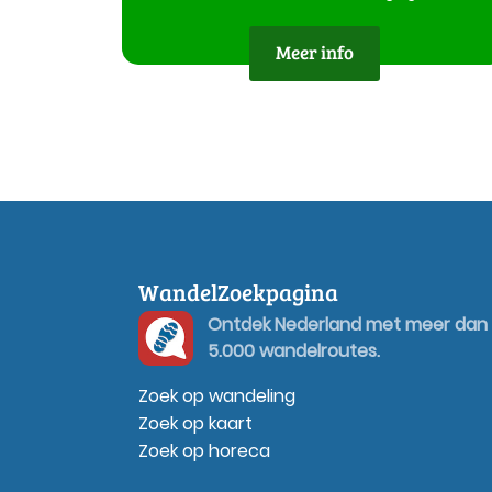
Meer info
WandelZoekpagina
Ontdek Nederland met meer dan
5.000 wandelroutes.
Zoek op wandeling
Zoek op kaart
Zoek op horeca