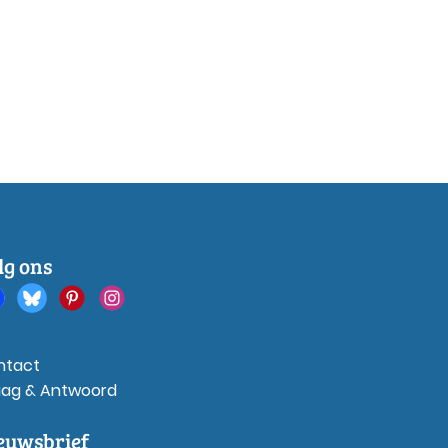
lg ons
ntact
aag & Antwoord
euwsbrief