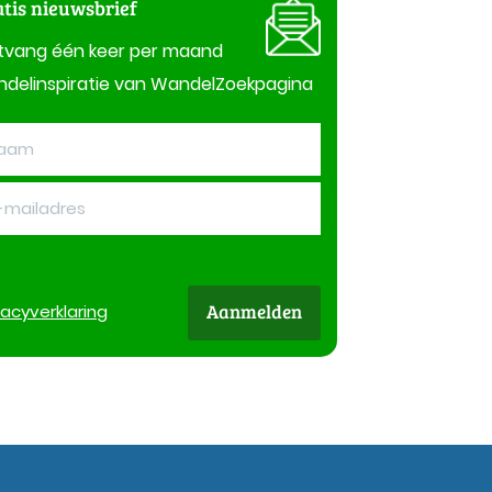
tis nieuwsbrief
tvang één keer per maand
delinspiratie van WandelZoekpagina
Aanmelden
vacy
verklaring