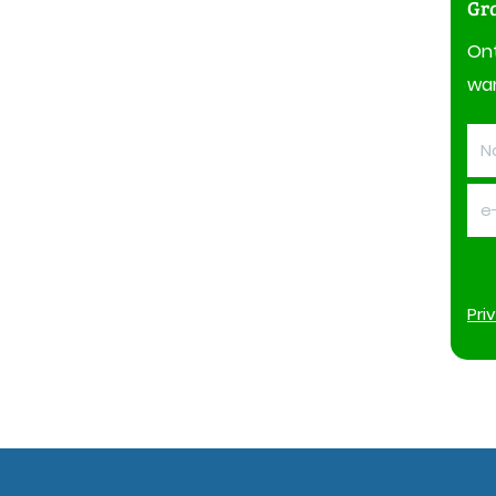
Gra
On
wan
Pri