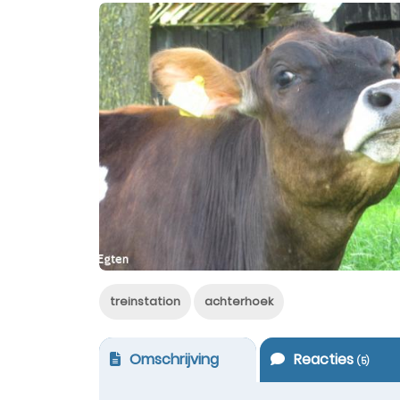
treinstation
achterhoek
Omschrijving
Reacties
(
5
)