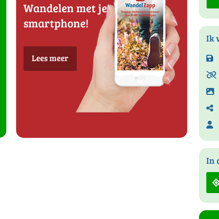
Wandelen met je
smartphone!
Ik 
Lees meer
In 