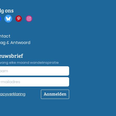
lg ons
ntact
aag & Antwoord
euwsbrief
vang elke maand wandelinspiratie
Aanmelden
vacy
verklaring