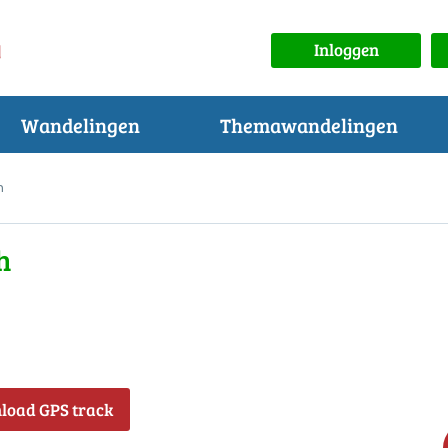
Inloggen
Wandelingen
Themawandelingen
h
h
load GPS track