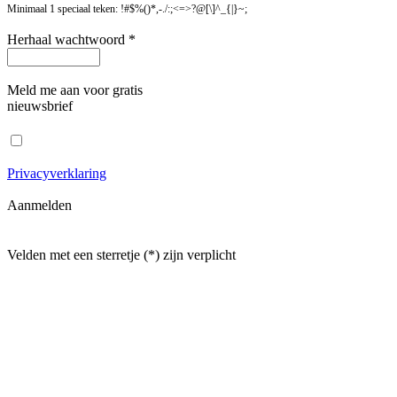
Minimaal 1 speciaal teken: !#$%()*,-./:;<=>?@[\]^_{|}~;
Herhaal wachtwoord *
Meld me aan voor gratis
nieuwsbrief
Privacyverklaring
Aanmelden
Velden met een sterretje (*) zijn verplicht