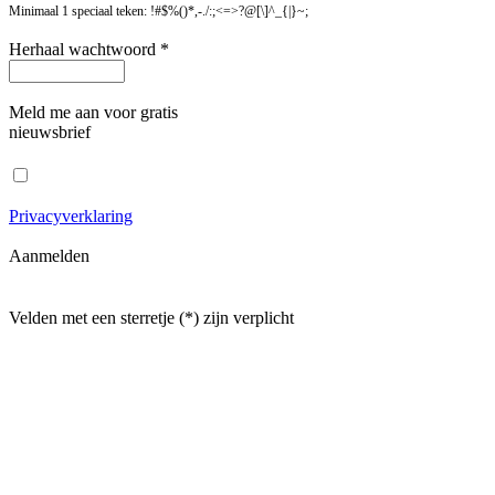
Minimaal 1 speciaal teken: !#$%()*,-./:;<=>?@[\]^_{|}~;
Herhaal wachtwoord *
Meld me aan voor gratis
nieuwsbrief
Privacyverklaring
Aanmelden
Velden met een sterretje (*) zijn verplicht