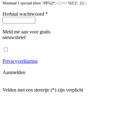
Minimaal 1 speciaal teken: !#$%()*,-./:;<=>?@[\]^_{|}~;
Herhaal wachtwoord *
Meld me aan voor gratis
nieuwsbrief
Privacyverklaring
Aanmelden
Velden met een sterretje (*) zijn verplicht