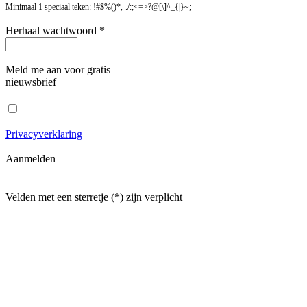
Minimaal 1 speciaal teken: !#$%()*,-./:;<=>?@[\]^_{|}~;
Herhaal wachtwoord *
Meld me aan voor gratis
nieuwsbrief
Privacyverklaring
Aanmelden
Velden met een sterretje (*) zijn verplicht