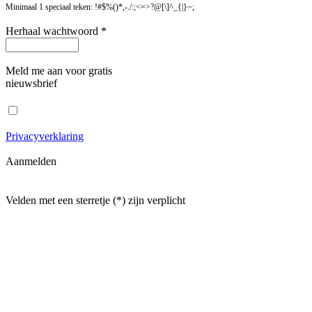
Minimaal 1 speciaal teken: !#$%()*,-./:;<=>?@[\]^_{|}~;
Herhaal wachtwoord *
Meld me aan voor gratis
nieuwsbrief
Privacyverklaring
Aanmelden
Velden met een sterretje (*) zijn verplicht