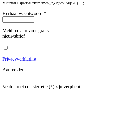
Minimaal 1 speciaal teken: !#$%()*,-./:;<=>?@[\]^_{|}~;
Herhaal wachtwoord *
Meld me aan voor gratis
nieuwsbrief
Privacyverklaring
Aanmelden
Velden met een sterretje (*) zijn verplicht