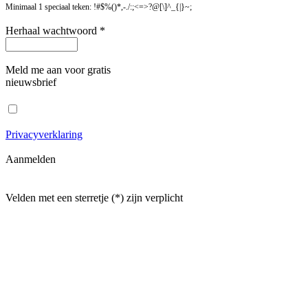
Minimaal 1 speciaal teken: !#$%()*,-./:;<=>?@[\]^_{|}~;
Herhaal wachtwoord *
Meld me aan voor gratis
nieuwsbrief
Privacyverklaring
Aanmelden
Velden met een sterretje (*) zijn verplicht