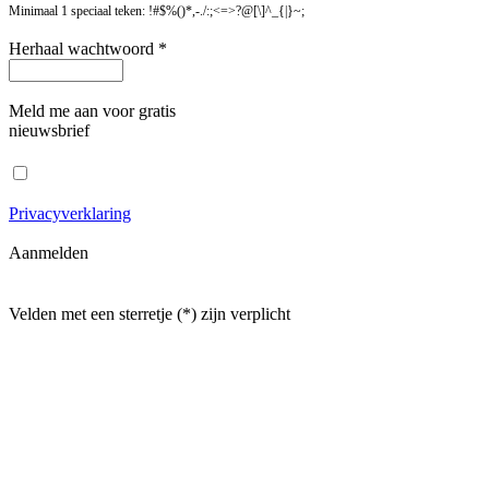
Minimaal 1 speciaal teken: !#$%()*,-./:;<=>?@[\]^_{|}~;
Herhaal wachtwoord *
Meld me aan voor gratis
nieuwsbrief
Privacyverklaring
Aanmelden
Velden met een sterretje (*) zijn verplicht