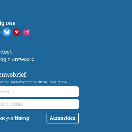
lg ons
ntact
aag & Antwoord
euwsbrief
vang elke maand wandelinspiratie
Aanmelden
vacy
verklaring