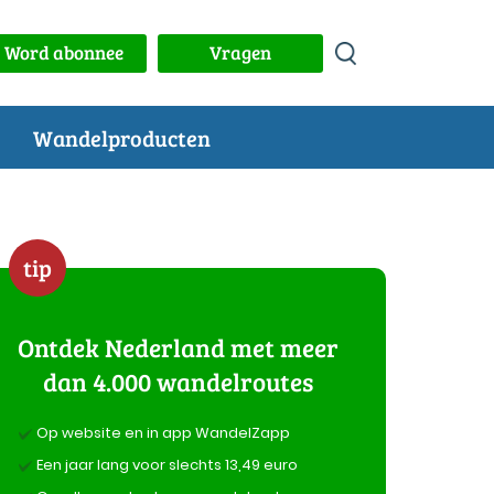
Word abonnee
Vragen
Wandelproducten
tip
Ontdek Nederland met meer
dan 4.000 wandelroutes
Op website en in app WandelZapp
Een jaar lang voor slechts 13,49 euro