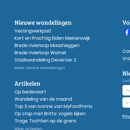
Nieuwe wandelingen
Vo
Vestingwerkpad
Kort en Prachtig Elden Meinerswijk
Brede rivierloop Maasheggen
Co
Brede rivierloop Wamel
Vr
Stadswandeling Deventer 2
Meer nieuwe wandelingen
Ni
Ont
Artikelen
Op bedevaart
Wandeling van de maand
Top 3 van Ivonne van MyFootPrints
Op stap met Britta: vogels kijken
Pri
Trage Tochten op de grens
Meer artikelen...