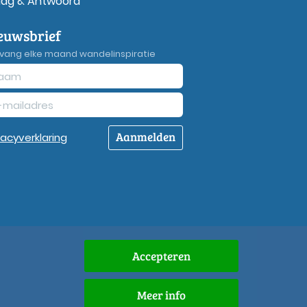
aag & Antwoord
euwsbrief
vang elke maand wandelinspiratie
Aanmelden
vacy
verklaring
Accepteren
Meer info