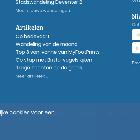
Vr
Stadswandeling Deventer 2
Meer nieuwe wandelingen
Ni
Ont
Artikelen
Op bedevaart
Wandeling van de maand
Top 3 van Ivonne van MyFootPrints
Op stap met Britta: vogels kijken
Pri
Trage Tochten op de grens
Meer artikelen...
ke cookies voor een
© Wandelzoekpagina.nl
|
Sitemap
|
Disclaimer