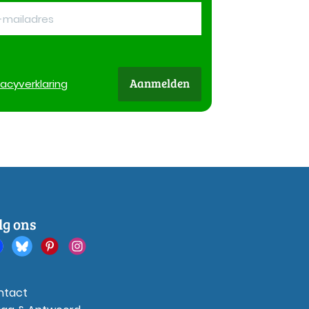
Aanmelden
vacy
verklaring
lg ons
ntact