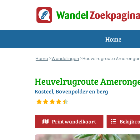
Home
Home
>
Wandelingen
> Heuvelrugroute Ameronge
Heuvelrugroute Amerong
Kasteel, Bovenpolder en berg
Print wandelkaart
Bekijk r