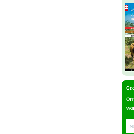
Gra
On
wan