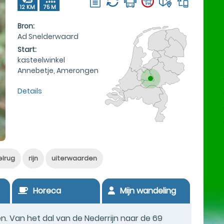
12 KM
75 M
Bron:
Ad Snelderwaard
Start:
kasteelwinkel
Annebetje, Amerongen
Details
elrug
rijn
uiterwaarden
Horeca
Mijn wandeling
n. Van het dal van de Nederrijn naar de 69