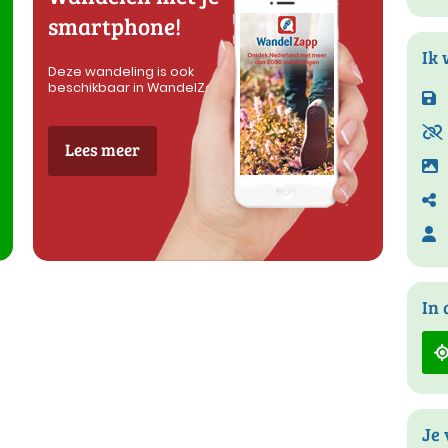
smartphone!
Ik 
Deze wandeling is ook
beschikbaar in WandelZapp
Lees meer
In 
Je 