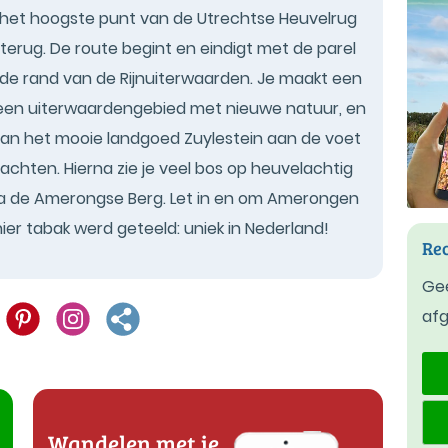
het hoogste punt van de Utrechtse Heuvelrug
 terug. De route begint en eindigt met de parel
e rand van de Rijnuiterwaarden. Je maakt een
 een uiterwaardengebied met nieuwe natuur, en
. Dan het mooie landgoed Zuylestein aan de voet
chten. Hierna zie je veel bos op heuvelachtig
arna de Amerongse Berg. Let in en om Amerongen
ier tabak werd geteeld: uniek in Nederland!
Rec
Gee
af
Wandelen met je