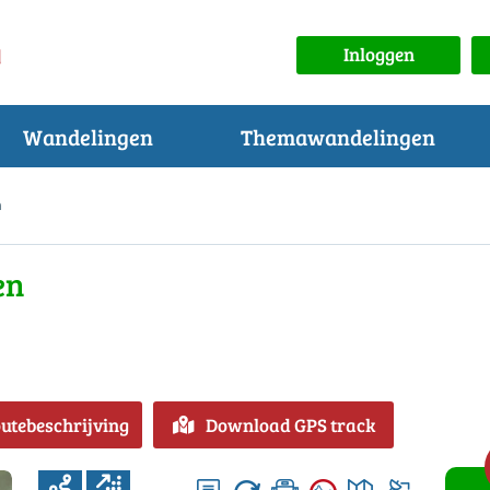
Inloggen
Wandelingen
Themawandelingen
n
en
outebeschrijving
Download GPS track