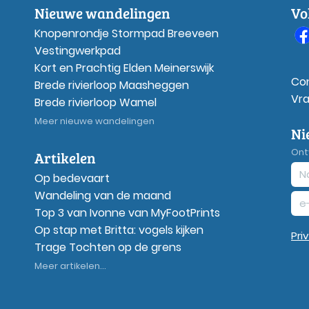
Nieuwe wandelingen
Vo
Knopenrondje Stormpad Breeveen
Vestingwerkpad
Kort en Prachtig Elden Meinerswijk
Co
Brede rivierloop Maasheggen
Vr
Brede rivierloop Wamel
Meer nieuwe wandelingen
Ni
Ont
Artikelen
Op bedevaart
Wandeling van de maand
Top 3 van Ivonne van MyFootPrints
Op stap met Britta: vogels kijken
Pri
Trage Tochten op de grens
Meer artikelen...