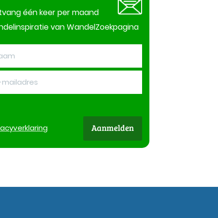
tvang één keer per maand
delinspiratie van WandelZoekpagina
Aanmelden
vacy
verklaring