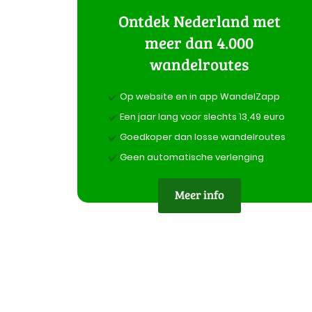
Ontdek Nederland met
meer dan 4.000
wandelroutes
Op website en in app WandelZapp
Een jaar lang voor slechts 13,49 euro
Goedkoper dan losse wandelroutes
Geen automatische verlenging
Meer info