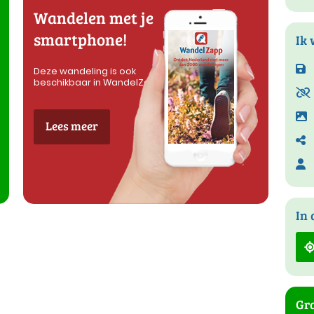
Wandelen met je
smartphone!
Ik 
Deze wandeling is ook
beschikbaar in WandelZapp
Lees meer
In 
Gra