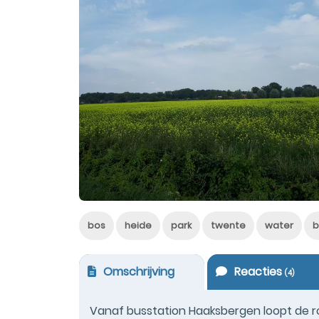
bos
heide
park
twente
water
b
Omschrijving
Reacties
(
4
)
Vanaf busstation Haaksbergen loopt de ro