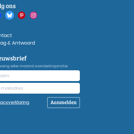
lg ons
ntact
aag & Antwoord
euwsbrief
vang elke maand wandelinspiratie
Aanmelden
vacy
verklaring