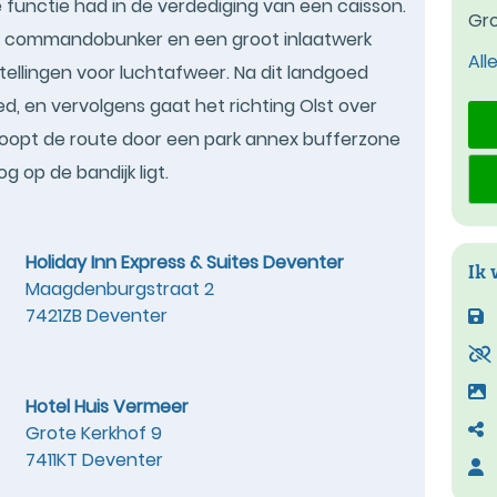
 functie had in de verdediging van een caisson.
Gro
en commandobunker en een groot inlaatwerk
All
stellingen voor luchtafweer. Na dit landgoed
d, en vervolgens gaat het richting Olst over
lf loopt de route door een park annex bufferzone
g op de bandijk ligt.
Holiday Inn Express & Suites Deventer
Ik 
Maagdenburgstraat 2
7421ZB Deventer
Hotel Huis Vermeer
Grote Kerkhof 9
7411KT Deventer