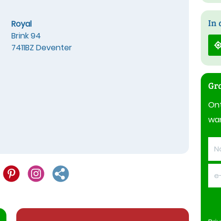
In 
Royal
Brink 94
7411BZ Deventer
Gra
On
wan