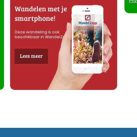
Pri
Wandelen met je
smartphone!
Deze wandeling is ook
beschikbaar in WandelZapp
Lees meer