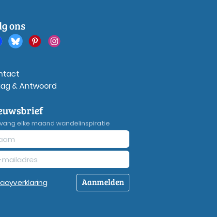
lg ons
ntact
aag & Antwoord
euwsbrief
vang elke maand wandelinspiratie
Aanmelden
vacy
verklaring