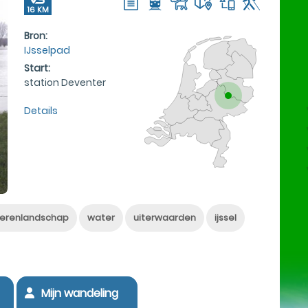
16 KM
Bron:
IJsselpad
Start:
station Deventer
Details
vierenlandschap
water
uiterwaarden
ijssel
Mijn wandeling