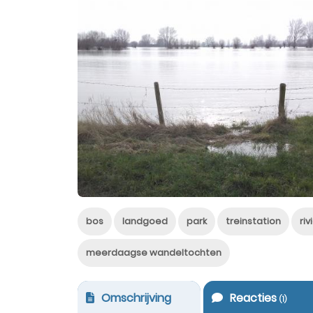
bos
landgoed
park
treinstation
ri
meerdaagse wandeltochten
Omschrijving
Reacties
(
1
)