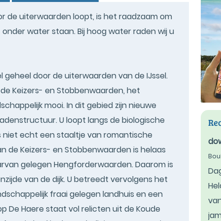
or de uiterwaarden loopt, is het raadzaam om
t onder water staan. Bij hoog water raden wij u
wel geheel door de uiterwaarden van de IJssel.
an de Keizers- en Stobbenwaarden, het
chappelijk mooi. In dit gebied zijn nieuwe
enstructuur. U loopt langs de biologische
Rec
ns niet echt een staaltje van romantische
dow
van de Keizers- en Stobbenwaarden is helaas
Bou
 daarvan gelegen Hengforderwaarden. Daarom is
Dag
zijde van de dijk. U betreedt vervolgens het
Hel
andschappelijk fraai gelegen landhuis en een
van
s op De Haere staat vol relicten uit de Koude
ja