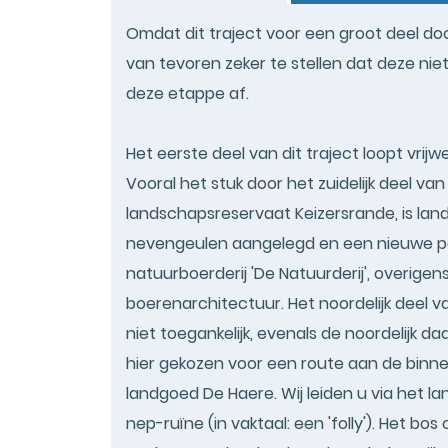
Omdat dit traject voor een groot deel do
van tevoren zeker te stellen dat deze nie
deze etappe af.
Het eerste deel van dit traject loopt vrij
Vooral het stuk door het zuidelijk deel v
landschapsreservaat Keizersrande, is lands
nevengeulen aangelegd en een nieuwe pad
natuurboerderij 'De Natuurderij', overige
boerenarchitectuur. Het noordelijk deel 
niet toegankelijk, evenals de noordelijk
hier gekozen voor een route aan de binnen
landgoed De Haere. Wij leiden u via het l
nep-ruïne (in vaktaal: een 'folly'). Het bo