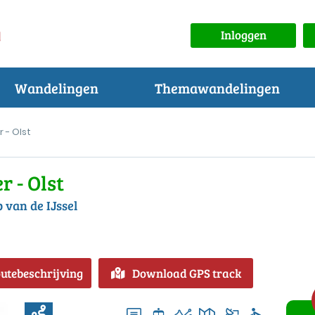
Inloggen
Wandelingen
Themawandelingen
 - Olst
r - Olst
 van de IJssel
outebeschrijving
Download GPS track