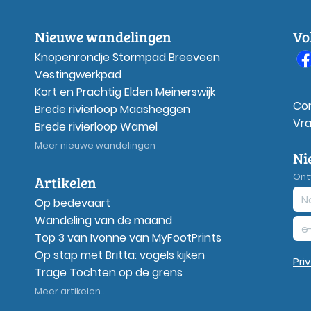
Nieuwe wandelingen
Vo
Knopenrondje Stormpad Breeveen
Vestingwerkpad
Kort en Prachtig Elden Meinerswijk
Co
Brede rivierloop Maasheggen
Vr
Brede rivierloop Wamel
Meer nieuwe wandelingen
Ni
Ont
Artikelen
Op bedevaart
Wandeling van de maand
Top 3 van Ivonne van MyFootPrints
Op stap met Britta: vogels kijken
Pri
Trage Tochten op de grens
Meer artikelen...