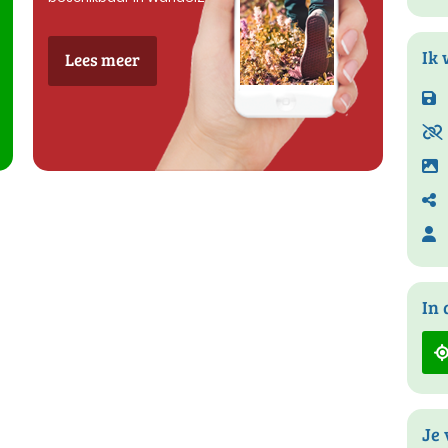
Ik 
Lees meer
In 
Je 