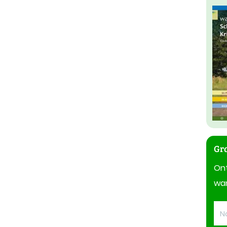
Gra
On
wan