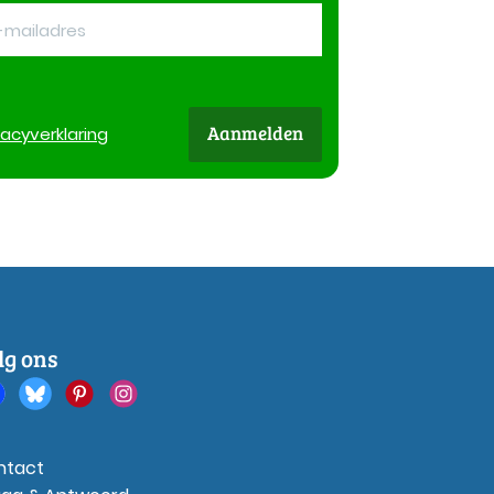
Aanmelden
vacy
verklaring
lg ons
ntact