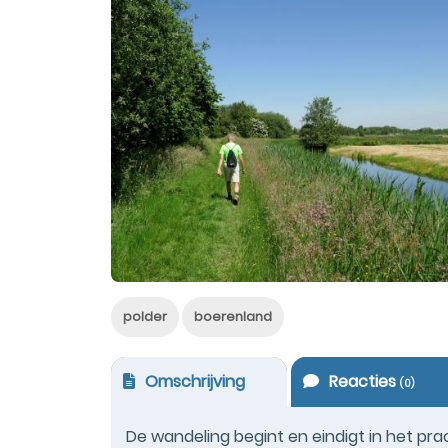
polder
boerenland
Omschrijving
Reacties
(
0
)
De wandeling begint en eindigt in het pr