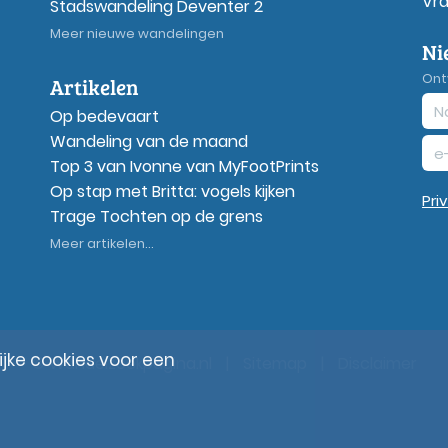
Vr
Stadswandeling Deventer 2
Meer nieuwe wandelingen
Ni
Ont
Artikelen
Op bedevaart
Wandeling van de maand
Top 3 van Ivonne van MyFootPrints
Op stap met Britta: vogels kijken
Pri
Trage Tochten op de grens
Meer artikelen...
ke cookies voor een
© Wandelzoekpagina.nl
|
Sitemap
|
Disclaimer