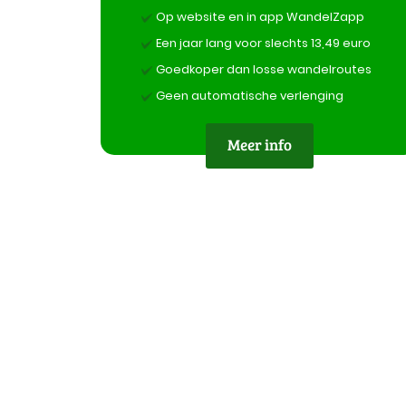
Op website en in app WandelZapp
Een jaar lang voor slechts 13,49 euro
Goedkoper dan losse wandelroutes
Geen automatische verlenging
Meer info