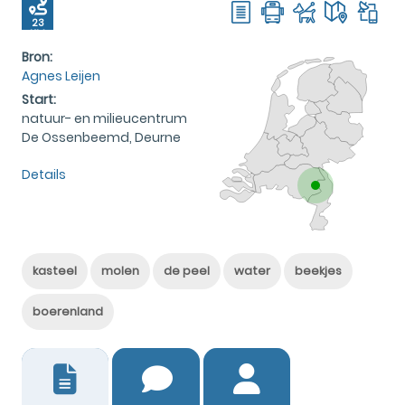
23
KM
Bron:
Agnes Leijen
Start:
natuur- en milieucentrum
De Ossenbeemd, Deurne
Details
kasteel
molen
de peel
water
beekjes
boerenland
4