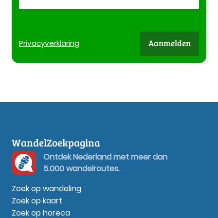
Aanmelden
Privacy
verklaring
WandelZoekpagina
Ontdek Nederland met meer dan
5.000 wandelroutes.
Zoek op wandeling
Zoek op kaart
Zoek op horeca