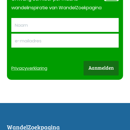
wandelinspiratie van WandelZoekpagina
Aanmelden
Privacy
verklaring
WandelZoekpagina