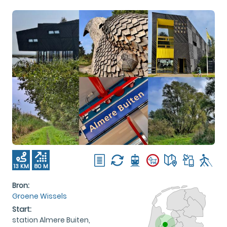
13 KM
80 M
Bron:
Groene Wissels
Start:
station Almere Buiten,