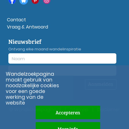
Contact
Vraag & Antwoord
Nieuwsbrief
Ontvang elke maand wandelinspiratie
Wandelzoekpagina
maakt gebruik van
Aanmelden
Privacy
verklaring
noodzakelijke cookies
voor een goede
werking van de
website
© Wandelzoekpagina.nl
|
Sitemap
|
Disclaimer
Accepteren
Meer info